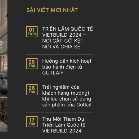
BÀI VIẾT MỚI NHẤT
TRIỂN LÃM QUỐC TẾ
01
Th10
VIETBUILD 2024 –
NƠI GẶP GỠ, KẾT
NỐI VÀ CHIA SẺ
Hướng dẫn kích hoạt
28
Th8
bảo hành điện tử
GUTLAIF
Trải nghiệm của
26
Th8
khách hàng (xưởng)
khi lựa chọn sử dụng
sản phẩm của Gutlaif
Thư Mời Tham Dự
17
Th6
Triển Lãm Quốc tế
VIETBUILD 2024