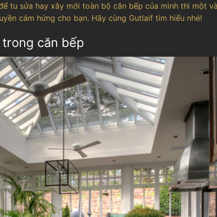
để tu sửa hay xây mới toàn bộ căn bếp của mình thì một và
uyền cảm hứng cho bạn. Hãy cùng Gutlaif tìm hiểu nhé!
 trong căn bếp