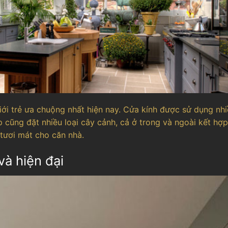
ới trẻ ưa chuộng nhất hiện nay. Cửa kính được sử dụng nh
 cũng đặt nhiều loại cây cảnh, cả ở trong và ngoài kết hợp
tươi mát cho căn nhà.
và hiện đại