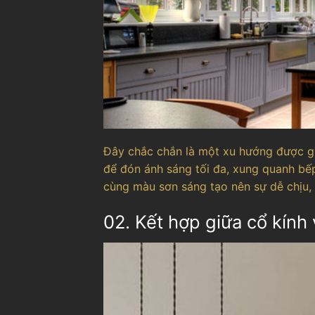
Đây chắc chắn là một xu hướng được gi
để đón ánh sáng tối đa, xung quanh bếp
cùng màu sơn sáng tạo nên sự dễ chịu, 
02. Kết hợp giữa cổ kính 