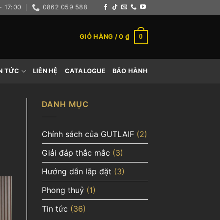
- 17:00
0862 059 588
0
GIỎ HÀNG /
0
₫
N TỨC
LIÊN HỆ
CATALOGUE
BẢO HÀNH
DANH MỤC
Chính sách của GUTLAIF
(2)
Giải đáp thắc mắc
(3)
Hướng dẫn lắp đặt
(3)
Phong thuỷ
(1)
Tin tức
(36)