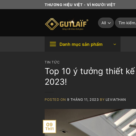
Skip
THƯƠNG HIỆU VIỆT - VÌ NGƯỜI VIỆT
to
content
Tìm
kiếm:
Danh mục sản phẩm
TIN TỨC
Top 10 ý tưởng thiết kế
2023!
POSTED ON
9 THÁNG 11, 2023
BY
LEVIATHAN
09
Th11