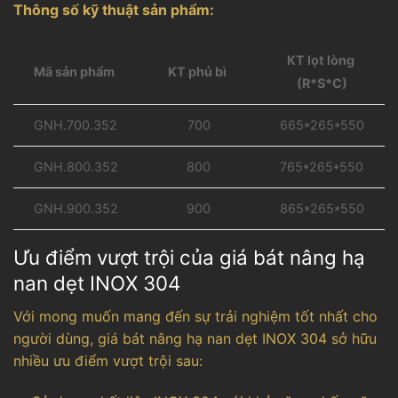
Thông số kỹ thuật sản phẩm:
KT lọt lòng
KT phủ bì
Mã sản phẩm
(R*S*C)
700
665*265*550
GNH.700.352
765*265*550
GNH.800.352
800
GNH.900.352
900
865*265*550
Ưu điểm vượt trội của giá bát nâng hạ
nan dẹt INOX 304
Với mong muốn mang đến sự trải nghiệm tốt nhất cho
người dùng, giá bát nâng hạ nan dẹt INOX 304 sở hữu
nhiều ưu điểm vượt trội sau: