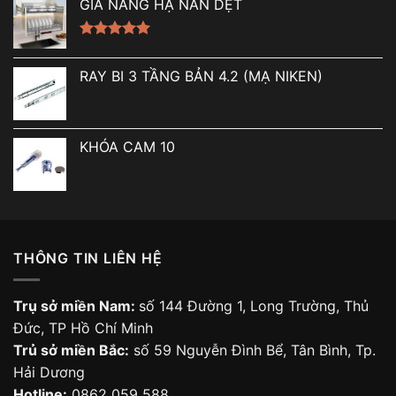
GIÁ NÂNG HẠ NAN DẸT
Được xếp
hạng
5.00
RAY BI 3 TẦNG BẢN 4.2 (MẠ NIKEN)
5 sao
KHÓA CAM 10
THÔNG TIN LIÊN HỆ
Trụ sở miền Nam:
số 144 Đường 1, Long Trường, Thủ
Đức, TP Hồ Chí Minh
Trủ sở miền Bắc:
số 59 Nguyễn Đình Bể, Tân Bình, Tp.
Hải Dương
Hotline:
0862 059 588