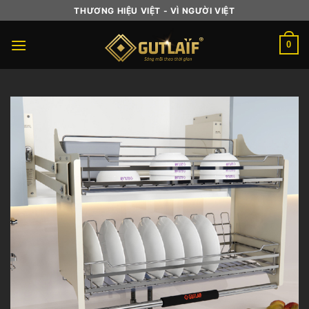
Skip
THƯƠNG HIỆU VIỆT - VÌ NGƯỜI VIỆT
to
content
0