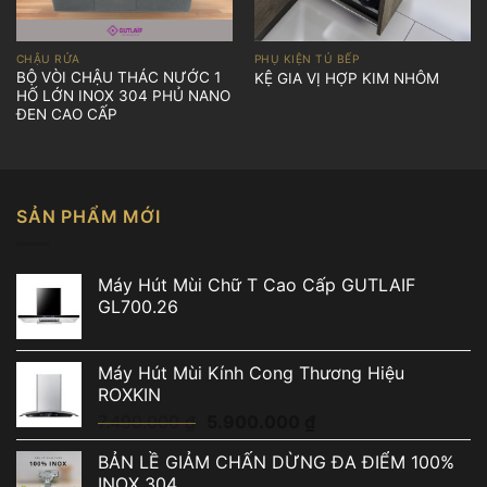
CHẬU RỬA
PHỤ KIỆN TỦ BẾP
BỘ VÒI CHẬU THÁC NƯỚC 1
KỆ GIA VỊ HỢP KIM NHÔM
HỐ LỚN INOX 304 PHỦ NANO
ĐEN CAO CẤP
SẢN PHẨM MỚI
Máy Hút Mùi Chữ T Cao Cấp GUTLAIF
GL700.26
Máy Hút Mùi Kính Cong Thương Hiệu
ROXKIN
Giá
Giá
7.490.000
₫
5.900.000
₫
gốc
hiện
BẢN LỀ GIẢM CHẤN DỪNG ĐA ĐIỂM 100%
là:
tại
INOX 304