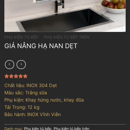
PHỤ KIỆN TỦ BẾP
/
PHỤ KIỆN TỦ BẾP TRÊN
GIÁ NÂNG HẠ NAN DẸT
5.00
1
trên 5
Chất liệu: INOX 304 Dẹt
dựa trên
Màu sắc: Trắng sữa
đánh giá
Phụ kiện: Khay hứng nước, khay đũa
Tải Trọng: 12 kg
Bảo hành: INOX Vĩnh Viễn
Danh mục:
Phụ kiện tủ bếp
,
Phụ kiện tủ bếp trên