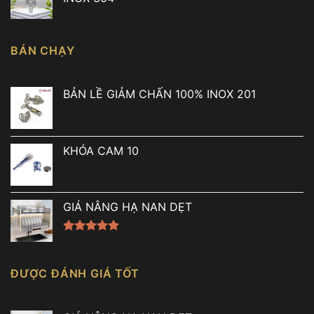
7.490.000 ₫.
là:
5.900.000 ₫.
BÁN CHẠY
BẢN LỀ GIẢM CHẤN 100% INOX 201
KHÓA CAM 10
GIÁ NÂNG HẠ NAN DẸT
Được xếp
hạng
5.00
5 sao
ĐƯỢC ĐÁNH GIÁ TỐT