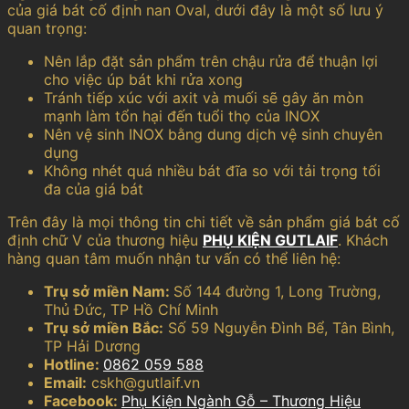
của giá bát cố định nan Oval, dưới đây là một số lưu ý
quan trọng:
Nên lắp đặt sản phẩm trên chậu rửa để thuận lợi
cho việc úp bát khi rửa xong
Tránh tiếp xúc với axit và muối sẽ gây ăn mòn
mạnh làm tổn hại đến tuổi thọ của INOX
Nên vệ sinh INOX bằng dung dịch vệ sinh chuyên
dụng
Không nhét quá nhiều bát đĩa so với tải trọng tối
đa của giá bát
Trên đây là mọi thông tin chi tiết về sản phẩm giá bát cố
định chữ V của thương hiệu
PHỤ KIỆN GUTLAIF
. Khách
hàng quan tâm muốn nhận tư vấn có thể liên hệ:
Trụ sở miền Nam:
Số 144 đường 1, Long Trường,
Thủ Đức, TP Hồ Chí Minh
Trụ sở miền Bắc:
Số 59 Nguyễn Đình Bể, Tân Bình,
TP Hải Dương
Hotline:
0862 059 588
Email:
cskh@gutlaif.vn
Facebook:
Phụ Kiện Ngành Gỗ – Thương Hiệu