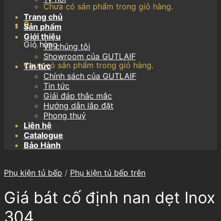
Chưa có sản phẩm trong giỏ hàng.
Trang chủ
0
Sản phẩm
Giới thiệu
Giỏ hàng
Về chúng tôi
Showroom của GUTLAIF
Chưa có sản phẩm trong giỏ hàng.
Tin tức
Chính sách của GUTLAIF
Tin tức
Giải đáp thắc mắc
Hướng dẫn lắp đặt
Phong thuỷ
Liên hệ
Catalogue
Bảo Hành
Phụ kiện tủ bếp
/
Phụ kiện tủ bếp trên
Giá bát cố định nan dẹt Inox
304