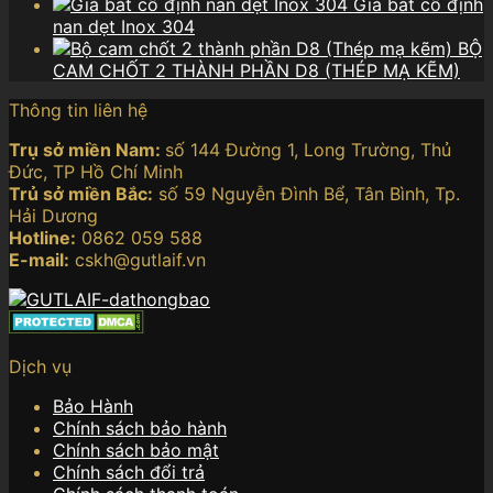
Giá bát cố định
nan dẹt Inox 304
BỘ
CAM CHỐT 2 THÀNH PHẦN D8 (THÉP MẠ KẼM)
Thông tin liên hệ
Trụ sở miền Nam:
số 144 Đường 1, Long Trường, Thủ
Đức, TP Hồ Chí Minh
Trủ sở miền Bắc:
số 59 Nguyễn Đình Bể, Tân Bình, Tp.
Hải Dương
Hotline:
0862 059 588
E-mail:
cskh@gutlaif.vn
Dịch vụ
Bảo Hành
Chính sách bảo hành
Chính sách bảo mật
Chính sách đổi trả