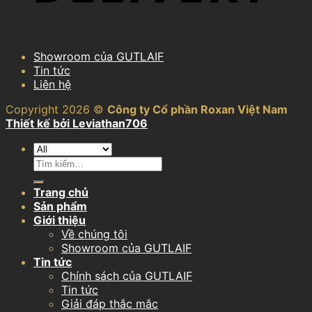
Showroom của GUTLAIF
Tin tức
Liên hệ
Copyright 2026 ©
Công ty Cổ phần Roxan Việt Nam
Thiết kế bởi Leviathan706
Tìm
kiếm:
Trang chủ
Sản phẩm
Giới thiệu
Về chúng tôi
Showroom của GUTLAIF
Tin tức
Chính sách của GUTLAIF
Tin tức
Giải đáp thắc mắc