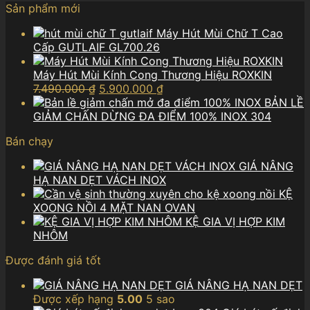
Sản phẩm mới
Máy Hút Mùi Chữ T Cao
Cấp GUTLAIF GL700.26
Máy Hút Mùi Kính Cong Thương Hiệu ROXKIN
Giá
Giá
7.490.000
₫
5.900.000
₫
gốc
hiện
BẢN LỀ
là:
tại
GIẢM CHẤN DỪNG ĐA ĐIỂM 100% INOX 304
7.490.000 ₫.
là:
Bán chạy
5.900.000 ₫.
GIÁ NÂNG
HẠ NAN DẸT VÁCH INOX
KỆ
XOONG NỒI 4 MẶT NAN OVAN
KỆ GIA VỊ HỢP KIM
NHÔM
Được đánh giá tốt
GIÁ NÂNG HẠ NAN DẸT
Được xếp hạng
5.00
5 sao