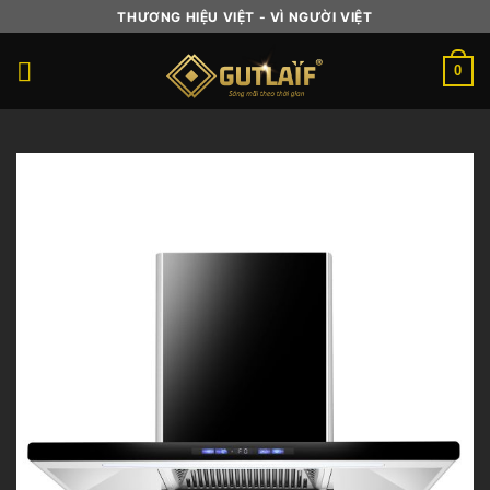
Skip
THƯƠNG HIỆU VIỆT - VÌ NGƯỜI VIỆT
to
content
0