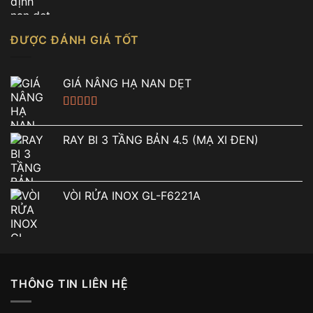
ĐƯỢC ĐÁNH GIÁ TỐT
GIÁ NÂNG HẠ NAN DẸT
Được xếp
hạng
5.00
5
RAY BI 3 TẦNG BẢN 4.5 (MẠ XI ĐEN)
sao
VÒI RỬA INOX GL-F6221A
THÔNG TIN LIÊN HỆ