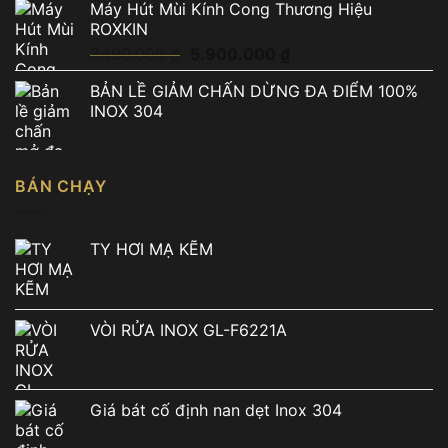
Máy Hút Mùi Kính Cong Thương Hiệu
ROXKIN
Giá
Giá
7.490.000
₫
5.900.000
₫
gốc
hiện
BẢN LỀ GIẢM CHẤN DỪNG ĐA ĐIỂM 100%
là:
tại
INOX 304
7.490.000 ₫.
là:
5.900.000 ₫.
BÁN CHẠY
TY HƠI MẠ KẼM
VÒI RỬA INOX GL-F6221A
Giá bát cố định nan dẹt Inox 304