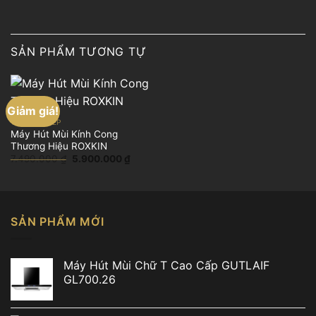
SẢN PHẨM TƯƠNG TỰ
Giảm giá!
THIẾT BỊ BẾP
Máy Hút Mùi Kính Cong
Thương Hiệu ROXKIN
Giá
Giá
7.490.000
₫
5.900.000
₫
gốc
hiện
là:
tại
7.490.000 ₫.
là:
5.900.000 ₫.
SẢN PHẨM MỚI
Máy Hút Mùi Chữ T Cao Cấp GUTLAIF
GL700.26