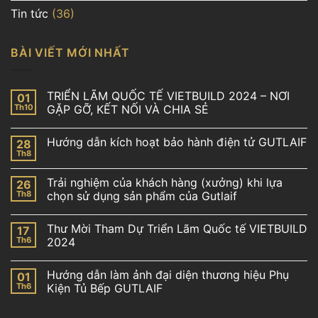
Tin tức
(36)
BÀI VIẾT MỚI NHẤT
TRIỂN LÃM QUỐC TẾ VIETBUILD 2024 – NƠI
01
Th10
GẶP GỠ, KẾT NỐI VÀ CHIA SẺ
Hướng dẫn kích hoạt bảo hành điện tử GUTLAIF
28
Th8
Trải nghiệm của khách hàng (xưởng) khi lựa
26
Th8
chọn sử dụng sản phẩm của Gutlaif
Thư Mời Tham Dự Triển Lãm Quốc tế VIETBUILD
17
Th6
2024
Hướng dẫn làm ảnh đại diện thương hiệu Phụ
01
Th6
Kiện Tủ Bếp GUTLAIF