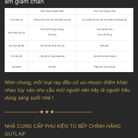
âm giảm chấn
Nhìn chung, mỗi loại ray đều có ưu nhược điểm khác
nhau tùy vào nhu cầu mỗi người nên hãy là người tiêu
dùng sáng suốt nhé !
———————★★★———————–
NHÀ CUNG CẤP PHỤ KIỆN TỦ BẾP CHÍNH HÃNG
GUTLAIF