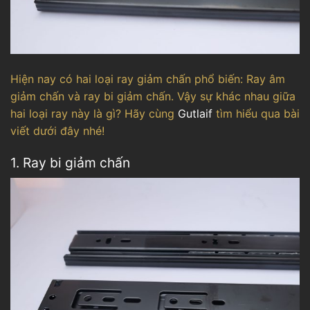
Hiện nay có hai loại ray giảm chấn phổ biến: Ray âm
giảm chấn và ray bi giảm chấn. Vậy sự khác nhau giữa
hai loại ray này là gì? Hãy cùng
Gutlaif
tìm hiểu qua bài
viết dưới đây nhé!
1. Ray bi giảm chấn