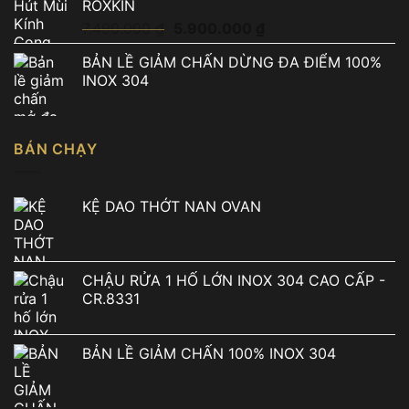
ROXKIN
Giá
Giá
7.490.000
₫
5.900.000
₫
gốc
hiện
BẢN LỀ GIẢM CHẤN DỪNG ĐA ĐIỂM 100%
là:
tại
INOX 304
7.490.000 ₫.
là:
5.900.000 ₫.
BÁN CHẠY
KỆ DAO THỚT NAN OVAN
CHẬU RỬA 1 HỐ LỚN INOX 304 CAO CẤP -
CR.8331
BẢN LỀ GIẢM CHẤN 100% INOX 304