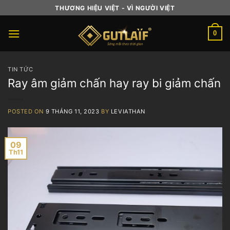
Skip
THƯƠNG HIỆU VIỆT - VÌ NGƯỜI VIỆT
to
content
0
TIN TỨC
Ray âm giảm chấn hay ray bi giảm chấn
POSTED ON
9 THÁNG 11, 2023
BY
LEVIATHAN
09
Th11