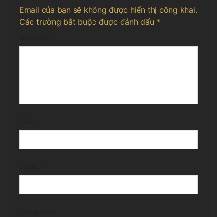
Email của bạn sẽ không được hiển thị công khai.
Các trường bắt buộc được đánh dấu
*
Bình luận
*
Tên
*
Email
*
Trang web