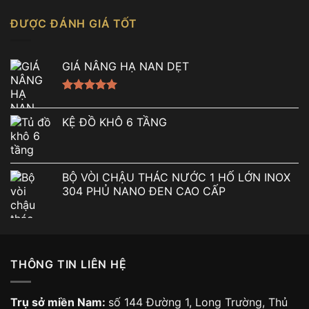
ĐƯỢC ĐÁNH GIÁ TỐT
GIÁ NÂNG HẠ NAN DẸT
Được xếp
hạng
5.00
KỆ ĐỒ KHÔ 6 TẦNG
5 sao
BỘ VÒI CHẬU THÁC NƯỚC 1 HỐ LỚN INOX
304 PHỦ NANO ĐEN CAO CẤP
THÔNG TIN LIÊN HỆ
Trụ sở miền Nam:
số 144 Đường 1, Long Trường, Thủ