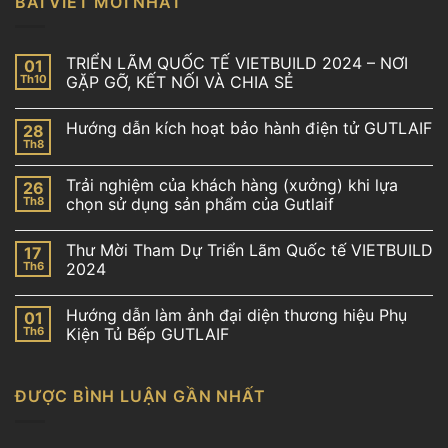
BÀI VIẾT MỚI NHẤT
TRIỂN LÃM QUỐC TẾ VIETBUILD 2024 – NƠI
01
Th10
GẶP GỠ, KẾT NỐI VÀ CHIA SẺ
Hướng dẫn kích hoạt bảo hành điện tử GUTLAIF
28
Th8
Trải nghiệm của khách hàng (xưởng) khi lựa
26
Th8
chọn sử dụng sản phẩm của Gutlaif
Thư Mời Tham Dự Triển Lãm Quốc tế VIETBUILD
17
Th6
2024
Hướng dẫn làm ảnh đại diện thương hiệu Phụ
01
Th6
Kiện Tủ Bếp GUTLAIF
ĐƯỢC BÌNH LUẬN GẦN NHẤT