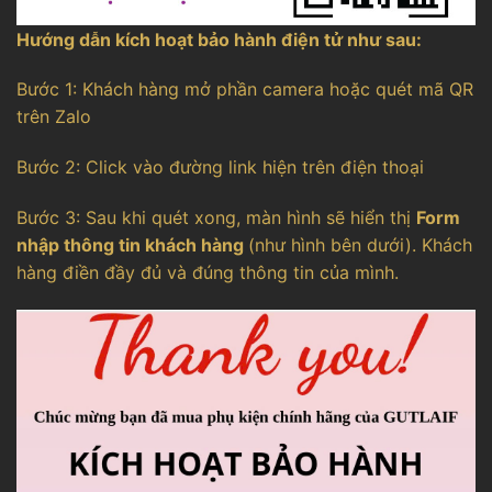
Hướng dẫn kích hoạt bảo hành điện tử như sau:
Bước 1: Khách hàng mở phần camera hoặc quét mã QR
trên Zalo
Bước 2: Click vào đường link hiện trên điện thoại
Bước 3: Sau khi quét xong, màn hình sẽ hiển thị
Form
nhập thông tin khách hàng
(như hình bên dưới). Khách
hàng điền đầy đủ và đúng thông tin của mình.