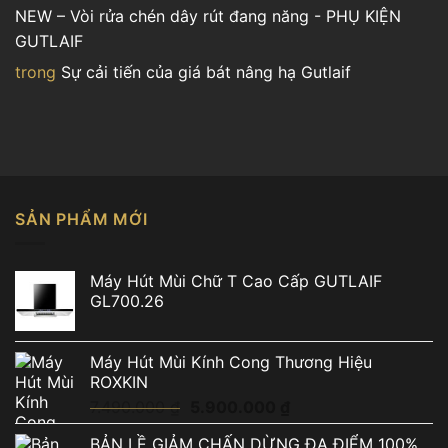
NEW – Vòi rửa chén dây rút đang năng - PHỤ KIỆN
GUTLAIF
trong
Sự cải tiến của giá bát nâng hạ Gutlaif
SẢN PHẨM MỚI
Máy Hút Mùi Chữ T Cao Cấp GUTLAIF
GL700.26
Máy Hút Mùi Kính Cong Thương Hiệu
ROXKIN
Giá
Giá
7.490.000
₫
5.900.000
₫
gốc
hiện
BẢN LỀ GIẢM CHẤN DỪNG ĐA ĐIỂM 100%