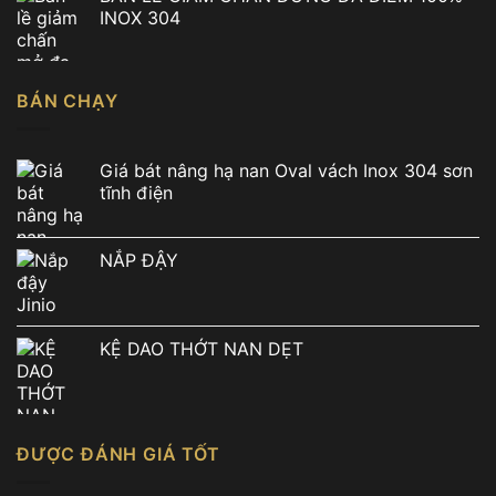
là:
tại
INOX 304
7.490.000 ₫.
là:
5.900.000 ₫.
BÁN CHẠY
Giá bát nâng hạ nan Oval vách Inox 304 sơn
tĩnh điện
NẮP ĐẬY
KỆ DAO THỚT NAN DẸT
ĐƯỢC ĐÁNH GIÁ TỐT