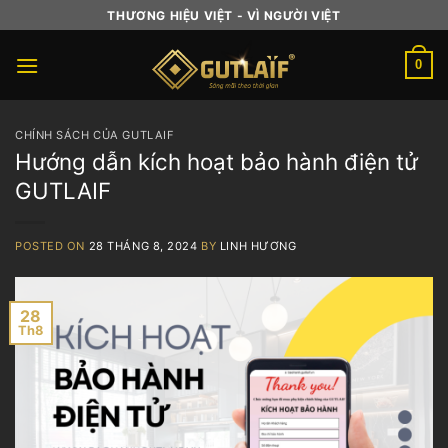
Skip
THƯƠNG HIỆU VIỆT - VÌ NGƯỜI VIỆT
to
content
0
CHÍNH SÁCH CỦA GUTLAIF
Hướng dẫn kích hoạt bảo hành điện tử
GUTLAIF
POSTED ON
28 THÁNG 8, 2024
BY
LINH HƯƠNG
28
Th8