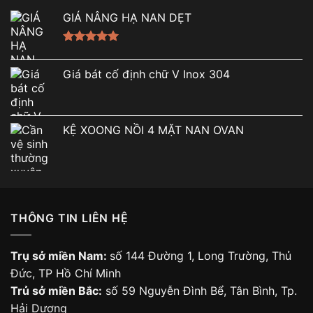
GIÁ NÂNG HẠ NAN DẸT
Được xếp
hạng
5.00
Giá bát cố định chữ V Inox 304
5 sao
KỆ XOONG NỒI 4 MẶT NAN OVAN
THÔNG TIN LIÊN HỆ
Trụ sở miền Nam:
số 144 Đường 1, Long Trường, Thủ
Đức, TP Hồ Chí Minh
Trủ sở miền Bắc:
số 59 Nguyễn Đình Bể, Tân Bình, Tp.
Hải Dương