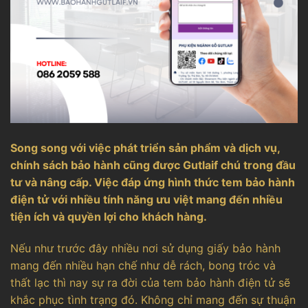
Song song với việc phát triển sản phẩm và dịch vụ,
chính sách bảo hành cũng được Gutlaif chú trong đầu
tư và nâng cấp. Việc đáp ứng hình thức tem bảo hành
điện tử với nhiều tính năng ưu việt mang đến nhiều
tiện ích và quyền lợi cho khách hàng.
Nếu như trước đây nhiều nơi sử dụng giấy bảo hành
mang đến nhiều hạn chế như dễ rách, bong tróc và
thất lạc thì nay sự ra đời của tem bảo hành điện tử sẽ
khắc phục tình trạng đó. Không chỉ mang đến sự thuận