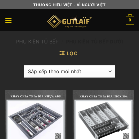
Skip
THƯƠNG HIỆU VIỆT - VÌ NGƯỜI VIỆT
to
content
0
PHỤ KIỆN TỦ BẾP
/
PHỤ KIỆN TỦ BẾP DƯỚI
LỌC