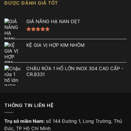
ĐƯỢC ĐÁNH GIÁ TỐT
GIÁ NÂNG HẠ NAN DẸT
Được xếp
hạng
5.00
KỆ GIA VỊ HỢP KIM NHÔM
5 sao
CHẬU RỬA 1 HỐ LỚN INOX 304 CAO CẤP -
CR.8331
THÔNG TIN LIÊN HỆ
Trụ sở miền Nam:
số 144 Đường 1, Long Trường, Thủ
Đức, TP Hồ Chí Minh