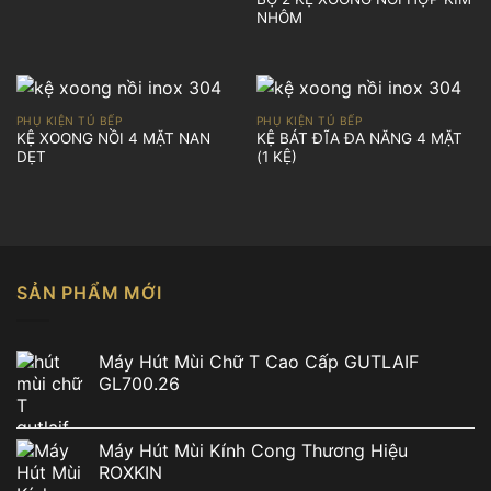
NHÔM
PHỤ KIỆN TỦ BẾP
PHỤ KIỆN TỦ BẾP
KỆ XOONG NỒI 4 MẶT NAN
KỆ BÁT ĐĨA ĐA NĂNG 4 MẶT
DẸT
(1 KỆ)
SẢN PHẨM MỚI
Máy Hút Mùi Chữ T Cao Cấp GUTLAIF
GL700.26
Máy Hút Mùi Kính Cong Thương Hiệu
ROXKIN