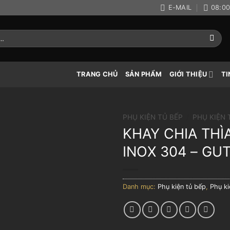
E-MAIL
08:00
TRANG CHỦ
SẢN PHẨM
GIỚI THIỆU
TI
PHỤ KIỆN TỦ BẾP
/
PHỤ KIỆN 
KHAY CHIA THÌ
INOX 304 – GUT
Danh mục:
Phụ kiện tủ bếp
,
Phụ ki