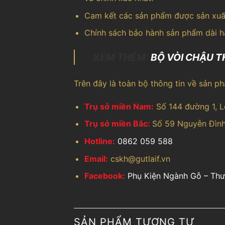
Cam kết các sản phẩm được sản xuất
Chính sách bảo hành sản phẩm dài h
XEM THÊM:
BỘ VÒI CHẬU T
Trên đây là toàn bộ thông tin về sản ph
Trụ sở miền Nam:
Số 144 đường 1, 
Trụ sở miền Bắc:
Số 59 Nguyễn Đình
Hotline:
0862 059 588
Email:
cskh@gutlaif.vn
Facebook:
Phụ Kiện Ngành Gỗ – Thư
SẢN PHẨM TƯƠNG TỰ