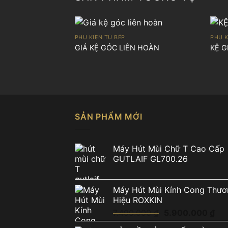
PHỤ KIỆN TỦ BẾP
PHỤ K
GIÁ KỆ GÓC LIÊN HOÀN
KỆ G
SẢN PHẨM MỚI
Máy Hút Mùi Chữ T Cao Cấp
GUTLAIF GL700.26
Máy Hút Mùi Kính Cong Thươ
Hiệu ROXKIN
Giá
Giá
7.490.000
₫
5.900.000
₫
gốc
hiệ