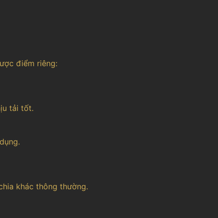
hược điểm riêng:
u tải tốt.
 dụng.
chia khác thông thường.