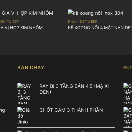
IỆN TỦ BẾP
PHỤ KIỆN TỦ BẾP
IA VỊ HỢP KIM NHÔM
KỆ XOONG NỒI 4 MẶT NAN DẸ
BÁN CHẠY
ĐƯ
RAY BI 3 TẦNG BẢN 4.5 (MẠ XI
ĐEN)
ng
CHỐT CAM 3 THÀNH PHẦN
n