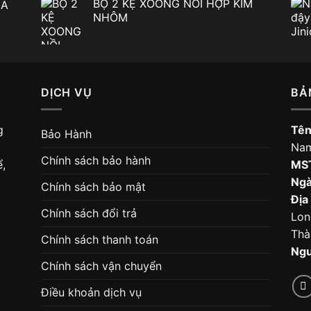
BỘ 2 KỆ XOONG NỒI HỢP KIM
ĐA
NHÔM
00.000 ₫.
DỊCH VỤ
BẢ
g
Tên
Bảo Hành
Na
Chính sách bảo hành
,
MS
Ngà
Chính sách bảo mật
Địa 
Chính sách đổi trả
Lon
Thà
Chính sách thanh toán
Ngư
Chính sách vận chuyển
Điều khoản dịch vụ