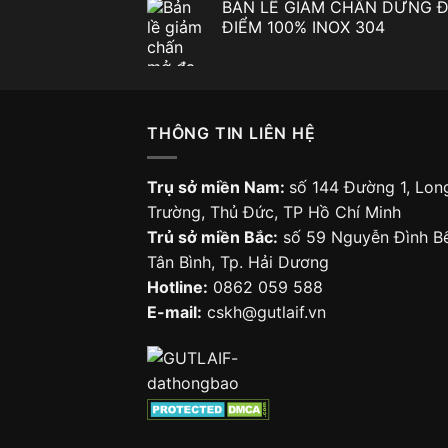
BẢN LỀ GIẢM CHẤN DỪNG 
là:
tại
ĐIỂM 100% INOX 304
7.490.000 ₫.
là:
5.9
THÔNG TIN LIÊN HỆ
Trụ sở miền Nam:
số 144 Đường 1, Lon
Trường, Thủ Đức, TP Hồ Chí Minh
Trủ sở miền Bắc:
số 59 Nguyễn Đình Bể
Tân Bình, Tp. Hải Dương
Hotline:
0862 059 588
E-mail:
cskh@gutlaif.vn