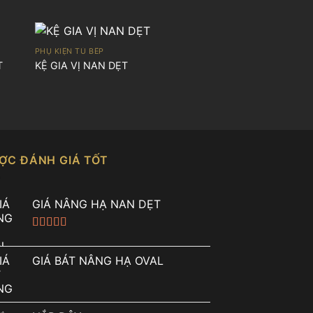
PHỤ KIỆN TỦ BẾP
T
KỆ GIA VỊ NAN DẸT
PHỤ KIỆN TỦ BẾP
BỘ 2 KỆ XOONG N
NHÔM
ỢC ĐÁNH GIÁ TỐT
GIÁ NÂNG HẠ NAN DẸT
Được xếp
hạng
5.00
5
GIÁ BÁT NÂNG HẠ OVAL
sao