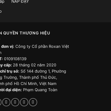
NẮP ĐẬY
N QUYỀN THƯƠNG HIỆU
 đơn vị:
Công ty Cổ phần Roxan Việt
m
T:
0109108139
y cấp:
28 tháng 02 năm 2020
chỉ trụ sở:
Số 144 đường 1, Phường
g Trường, Thành phố Thủ Đức,
nh phố Hồ Chí Minh, Việt Nam
ời đại diện:
Phạm Quang Toàn