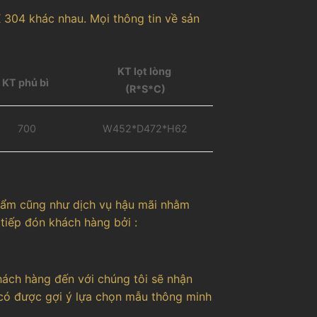
 304 khác nhau. Mọi thông tin về sản
KT lọt lòng
KT phủ bì
(R*S*C)
700
W452*D472*H62
hẩm cũng như dịch vụ hậu mãi nhằm
tiếp đón khách hàng bởi :
ách hàng đến với chúng tôi sẽ nhận
g có được gợi ý lựa chọn mẫu thông minh