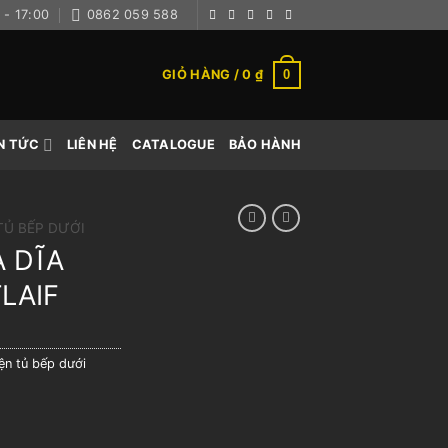
 - 17:00
0862 059 588
0
GIỎ HÀNG /
0
₫
N TỨC
LIÊN HỆ
CATALOGUE
BẢO HÀNH
TỦ BẾP DƯỚI
A DĨA
LAIF
ện tủ bếp dưới