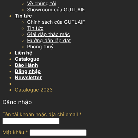
Về chúng tôi
Showroom của GUTLAIF
Tin tức
Chính sách của GUTLAIF
Tin tức
Giải đáp thắc mắc
Hướng dẫn lắp đặt
Phong thuỷ
Liên hệ
Catalogue
Bảo Hành
Đăng nhập
Newsletter
Catalogue 2023
Đăng nhập
Tên tài khoản hoặc địa chỉ email
*
Mật khẩu
*