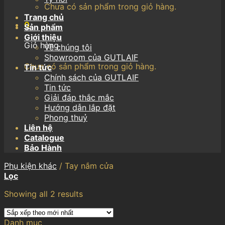
Chưa có sản phẩm trong giỏ hàng.
Trang chủ
0
Sản phẩm
Giới thiệu
Giỏ hàng
Về chúng tôi
Showroom của GUTLAIF
Chưa có sản phẩm trong giỏ hàng.
Tin tức
Chính sách của GUTLAIF
Tin tức
Giải đáp thắc mắc
Hướng dẫn lắp đặt
Phong thuỷ
Liên hệ
Catalogue
Bảo Hành
Phụ kiện khác
/
Tay nắm cửa
Lọc
Showing all 2 results
Danh mục