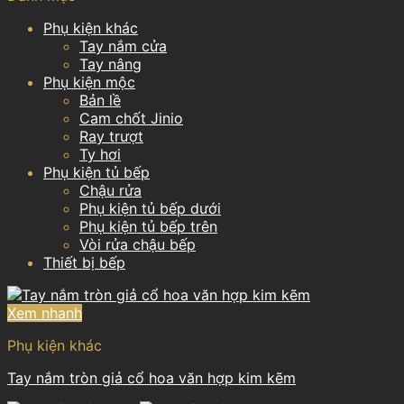
Phụ kiện khác
Tay nắm cửa
Tay nâng
Phụ kiện mộc
Bản lề
Cam chốt Jinio
Ray trượt
Ty hơi
Phụ kiện tủ bếp
Chậu rửa
Phụ kiện tủ bếp dưới
Phụ kiện tủ bếp trên
Vòi rửa chậu bếp
Thiết bị bếp
Xem nhanh
Phụ kiện khác
Tay nắm tròn giả cổ hoa văn hợp kim kẽm