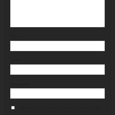
Tên
*
Email
*
Trang web
Lưu tên của tôi, email, và trang web trong trình