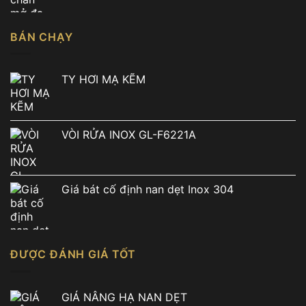
5.900.000 ₫.
BÁN CHẠY
TY HƠI MẠ KẼM
VÒI RỬA INOX GL-F6221A
Giá bát cố định nan dẹt Inox 304
ĐƯỢC ĐÁNH GIÁ TỐT
GIÁ NÂNG HẠ NAN DẸT