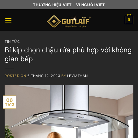
Skip
THƯƠNG HIỆU VIỆT - VÌ NGƯỜI VIỆT
to
content
0
TIN TỨC
Bí kíp chọn chậu rửa phù hợp với không
gian bếp
POSTED ON
6 THÁNG 12, 2023
BY
LEVIATHAN
06
Th12