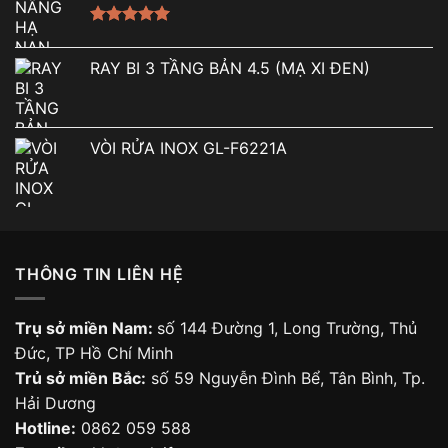
Được xếp
hạng
5.00
RAY BI 3 TẦNG BẢN 4.5 (MẠ XI ĐEN)
5 sao
VÒI RỬA INOX GL-F6221A
THÔNG TIN LIÊN HỆ
Trụ sở miền Nam:
số 144 Đường 1, Long Trường, Thủ
Đức, TP Hồ Chí Minh
Trủ sở miền Bắc:
số 59 Nguyễn Đình Bể, Tân Bình, Tp.
Hải Dương
Hotline:
0862 059 588