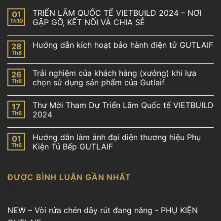
TRIỂN LÃM QUỐC TẾ VIETBUILD 2024 – NƠI
01
Th10
GẶP GỠ, KẾT NỐI VÀ CHIA SẺ
Hướng dẫn kích hoạt bảo hành điện tử GUTLAIF
28
Th8
Trải nghiệm của khách hàng (xưởng) khi lựa
26
Th8
chọn sử dụng sản phẩm của Gutlaif
Thư Mời Tham Dự Triển Lãm Quốc tế VIETBUILD
17
Th6
2024
Hướng dẫn làm ảnh đại diện thương hiệu Phụ
01
Th6
Kiện Tủ Bếp GUTLAIF
ĐƯỢC BÌNH LUẬN GẦN NHẤT
NEW – Vòi rửa chén dây rút đang năng - PHỤ KIỆN