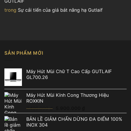
GUTLAIF
trong
Sự cải tiến của giá bát nâng hạ Gutlaif
SẢN PHẨM MỚI
Máy Hút Mùi Chữ T Cao Cấp GUTLAIF
GL700.26
Máy Hút Mùi Kính Cong Thương Hiệu
ROXKIN
Giá
Giá
7.490.000
₫
5.900.000
₫
gốc
hiện
BẢN LỀ GIẢM CHẤN DỪNG ĐA ĐIỂM 100%
là:
tại
INOX 304
7.490.000 ₫.
là: