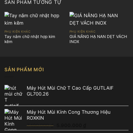
SẢN PHẨM TƯƠNG TỰ
PHỤ KIỆN KHÁC
PHỤ KIỆN KHÁC
Tay nắm chữ nhật hợp kim
GIÁ NÂNG HẠ NAN DẸT VÁCH
kẽm
INOX
SẢN PHẨM MỚI
Máy Hút Mùi Chữ T Cao Cấp GUTLAIF
GL700.26
Máy Hút Mùi Kính Cong Thương Hiệu
ROXKIN
Giá
Giá
7.490.000
₫
5.900.000
₫
gốc
hiện