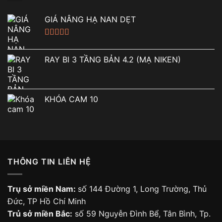
GIÁ NÂNG HẠ NAN DẸT
Được xếp
hạng
5.00
5
RAY BI 3 TẦNG BẢN 4.2 (MẠ NIKEN)
sao
KHÓA CAM 10
THÔNG TIN LIÊN HỆ
Trụ sở miền Nam:
số 144 Đường 1, Long Trường, Thủ
Đức, TP Hồ Chí Minh
Trủ sở miền Bắc:
số 59 Nguyễn Đình Bể, Tân Bình, Tp.