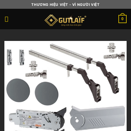
Skip
THƯƠNG HIỆU VIỆT - VÌ NGƯỜI VIỆT
to
content
0