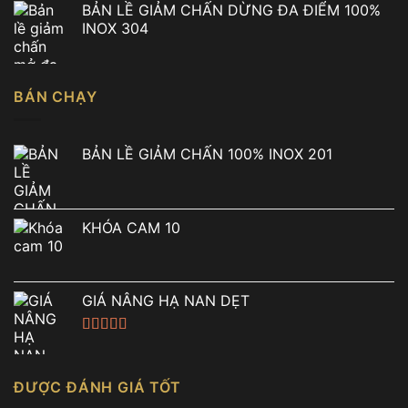
BẢN LỀ GIẢM CHẤN DỪNG ĐA ĐIỂM 100%
là:
tại
INOX 304
7.490.000 ₫.
là:
5.900.000 ₫.
BÁN CHẠY
BẢN LỀ GIẢM CHẤN 100% INOX 201
KHÓA CAM 10
GIÁ NÂNG HẠ NAN DẸT
Được xếp
hạng
5.00
5
sao
ĐƯỢC ĐÁNH GIÁ TỐT