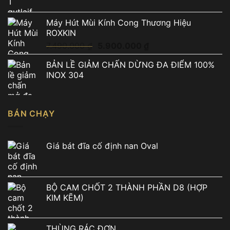
Máy Hút Mùi Kính Cong Thương Hiệu
ROXKIN
Giá
Giá
7.490.000
₫
5.900.000
₫
gốc
hiện
BẢN LỀ GIẢM CHẤN DỪNG ĐA ĐIỂM 100%
là:
tại
INOX 304
7.490.000 ₫.
là:
5.900.000 ₫.
BÁN CHẠY
Giá bát đĩa cố định nan Oval
BỘ CAM CHỐT 2 THÀNH PHẦN D8 (HỢP
KIM KẼM)
THÙNG RÁC ĐƠN