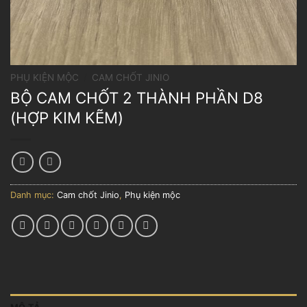
PHỤ KIỆN MỘC
/
CAM CHỐT JINIO
BỘ CAM CHỐT 2 THÀNH PHẦN D8
(HỢP KIM KẼM)
Danh mục:
Cam chốt Jinio
,
Phụ kiện mộc