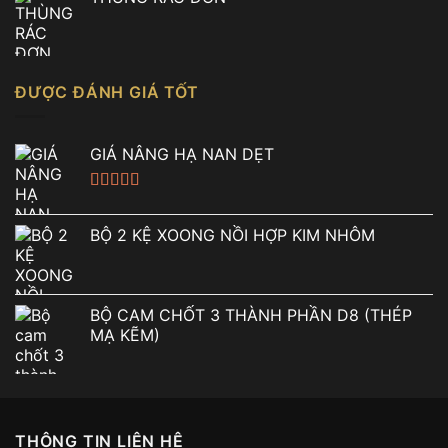
ĐƯỢC ĐÁNH GIÁ TỐT
GIÁ NÂNG HẠ NAN DẸT
Được xếp
hạng
5.00
5
BỘ 2 KỆ XOONG NỒI HỢP KIM NHÔM
sao
BỘ CAM CHỐT 3 THÀNH PHẦN D8 (THÉP
MẠ KẼM)
THÔNG TIN LIÊN HỆ