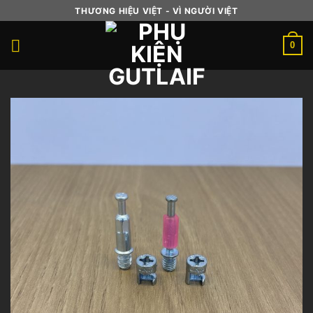
Skip
THƯƠNG HIỆU VIỆT - VÌ NGƯỜI VIỆT
to
content
0