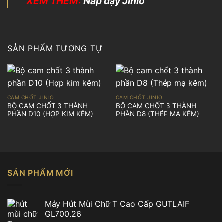
XEM THÊM:
Nắp đậy Jinio
SẢN PHẨM TƯƠNG TỰ
CAM CHỐT JINIO
CAM CHỐT JINIO
BỘ CAM CHỐT 3 THÀNH
BỘ CAM CHỐT 3 THÀNH
PHẦN D10 (HỢP KIM KẼM)
PHẦN D8 (THÉP MẠ KẼM)
SẢN PHẨM MỚI
Máy Hút Mùi Chữ T Cao Cấp GUTLAIF
GL700.26