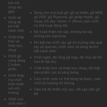
hút mũ
chụp lục
giác
Dùng cho mọi loại gỗ: gỗ tự nhiên, gỗ MDF,
gỗ HDF, gỗ Plywood, gỗ ghép thanh, gỗ
Chốt sẽ
nhựa, Gỗ dày 14mm -> 30mm cam chốt
dừng lại
có thể hoạt động tốt.
khi hết
hành trình
Độ hoàn thiện ren sắc, không ba via,
không kim loại thừa.
Chất thép
trơn và
Khi bắt ren chốt vào gỗ thị trường nếu quá
thép bọc
tay sẽ quá ren, chốt Jinio sẽ dùng lại khi
nhựa
hết hành trình
Chốt gỗ
Chốt ngắn, độ rỗng gỗ hẹp, độ chịu tải tốt
cứng dùng
hơn lỗ dài (to)
2 thành
Chất thép trơn và thép bọc nhựa, bề mặt
phần
sản phẩm cực kì sáng bóng
Chốt thép
Cam chốt Jinio có thể dùng lại được, cam
mạ chốt
chốt thị trường thì không
thân thiện
với môi
Cam bé độ thẩm mỹ cao, vết sẹo trên gỗ
trường
bé
1000 con
chốt kèm 1