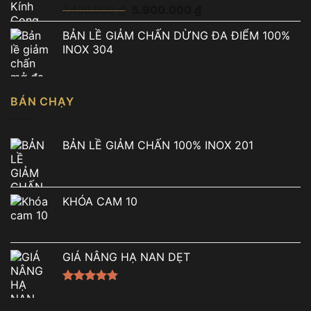
Giá
Giá
7.490.000
₫
5.900.000
₫
gốc
hiện
BẢN LỀ GIẢM CHẤN DỪNG ĐA ĐIỂM 100%
là:
tại
INOX 304
7.490.000 ₫.
là:
5.900.000 ₫.
BÁN CHẠY
BẢN LỀ GIẢM CHẤN 100% INOX 201
KHÓA CAM 10
GIÁ NÂNG HẠ NAN DẸT
Được xếp
hạng
5.00