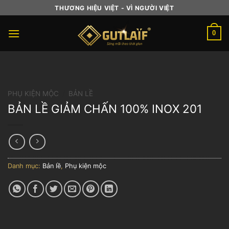
Skip
THƯƠNG HIỆU VIỆT - VÌ NGƯỜI VIỆT
to
content
0
PHỤ KIỆN MỘC
/
BẢN LỀ
BẢN LỀ GIẢM CHẤN 100% INOX 201
Danh mục:
Bản lề
,
Phụ kiện mộc