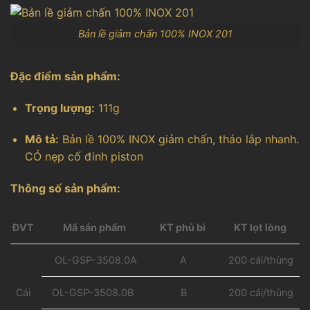
Bản lề giảm chấn 100% INOX 201
Đặc điểm sản phẩm:
Trọng lượng:
111g
Mô tả:
Bản lề 100% INOX giảm chấn, tháo lắp nhanh.
CÓ nẹp cố đinh piston
Thông số sản phẩm:
Mã sản phẩm
KT phủ bì
ĐVT
KT lọt lòng
A
200 cái/thùng
OL-GSP-3508.0A
200 cái/thùng
Cái
OL-GSP-3508.0B
B