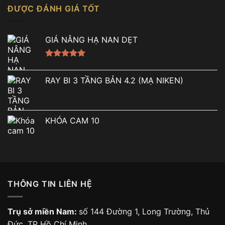
5 sao
ĐƯỢC ĐÁNH GIÁ TỐT
GIÁ NÂNG HẠ NAN DẸT
Được xếp
hạng
5.00
RAY BI 3 TẦNG BẢN 4.2 (MẠ NIKEN)
5 sao
KHÓA CAM 10
THÔNG TIN LIÊN HỆ
Trụ sở miền Nam:
số 144 Đường 1, Long Trường, Thủ
Đức, TP Hồ Chí Minh